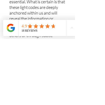
essential. What is certain is that
these light codes are deeply
anchored within us and will
reveal the information or
messages at the appropriate
time through the mirror of
others or through subtle
personal perceptions. Be
attentive, like a child who looks
at everything with wonder.
Anmerkungen:
Die Wahrnehmung von
Botschaften und Informationen
ist für jeden Menschen
einzigartig und hängt von
seiner Empfindlichkeit
gegenüber subtilen Energien
ab. Intuitionen, Visionen und