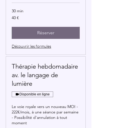
30 min
40
40 €
euros
Réserver
Découvrir les formules
Thérapie hebdomadaire
av. le langage de
lumière
Disponible en ligne
Le voie royale vers un nouveau MOI -
222€/mois, à une séance par semaine
- Possibilité d'annulation à tout
moment