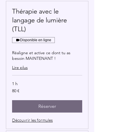
Thérapie avec le
langage de lumière
(TLL)
Disponible en ligne
Réaligne et active ce dont tu as
besoin MAINTENANT !
Lire plus
1 h
80
80 €
euros
Réserver
Découvrir les formules