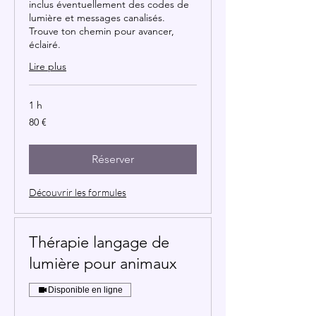
inclus éventuellement des codes de
lumière et messages canalisés.
Trouve ton chemin pour avancer,
éclairé.
Lire plus
1 h
80
80 €
euros
Réserver
Découvrir les formules
Thérapie langage de
lumière pour animaux
Disponible en ligne