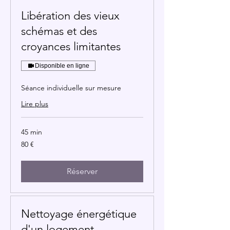
Libération des vieux
schémas et des
croyances limitantes
Disponible en ligne
Séance individuelle sur mesure
Lire plus
45 min
80
80 €
euros
Réserver
Nettoyage énergétique
d'un logement