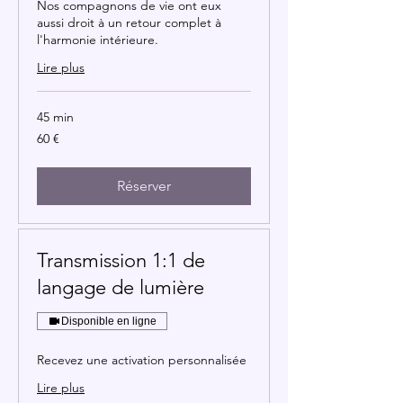
Nos compagnons de vie ont eux
aussi droit à un retour complet à
l'harmonie intérieure.
Lire plus
45 min
60
60 €
euros
Réserver
Transmission 1:1 de
langage de lumière
Disponible en ligne
Recevez une activation personnalisée
Lire plus