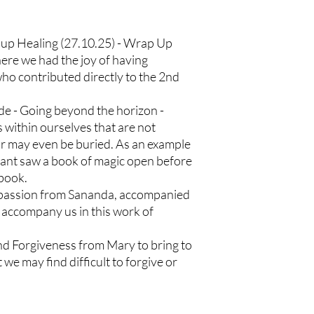
oup Healing (27.10.25) - Wrap Up
ere we had the joy of having
o contributed directly to the 2nd
e - Going beyond the horizon -
 within ourselves that are not
 or may even be buried. As an example
pant saw a book of magic open before
 book.
passion from Sananda, accompanied
d accompany us in this work of
d Forgiveness from Mary to bring to
 we may find difficult to forgive or