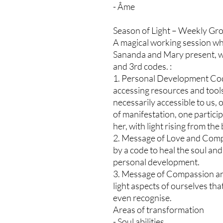
- Âme
Season of Light – Weekly Gr
A magical working session wh
Sananda and Mary present, wh
and 3rd codes. :
1. Personal Development Cod
accessing resources and tools
necessarily accessible to us,
of manifestation, one partici
her, with light rising from the
2. Message of Love and Com
by a code to heal the soul an
personal development.
3. Message of Compassion an
light aspects of ourselves that
even recognise.
Areas of transformation
- Soul abilities