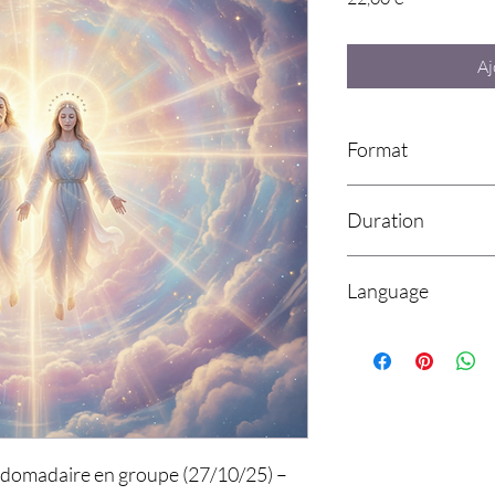
Aj
Format
Video in mp4 format
Duration
45 Min
Language
English & French
bdomadaire en groupe (27/10/25) –