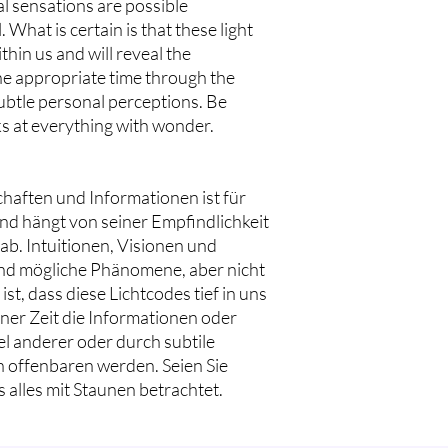
al sensations are possible
What is certain is that these light
hin us and will reveal the
he appropriate time through the
ubtle personal perceptions. Be
oks at everything with wonder.
aften und Informationen ist für
nd hängt von seiner Empfindlichkeit
ab. Intuitionen, Visionen und
nd mögliche Phänomene, aber nicht
ist, dass diese Lichtcodes tief in uns
ner Zeit die Informationen oder
l anderer oder durch subtile
offenbaren werden. Seien Sie
 alles mit Staunen betrachtet.