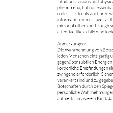
Intuitions, visions and physic
phenomena, but not essential. 
codes are deeply anchored wit
information or messages at t
mirror of others or through s
attentive, like a child who lo
Anmerkungen:
Die Wahrnehmung von Botsch
jeden Menschen einzigartig u
gegenüber subtilen Energien 
körperliche Empfindungen si
zwingend erforderlich. Sicher 
verankert sind und zu gegebe
Botschaften durch den Spiege
persönliche Wahrnehmungen 
aufmerksam, wie ein Kind, das