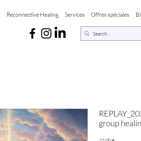
é
Reconnective Healing
Services
Offres spéciales
B
REPLAY_20
group healin
Prix
22,00 €