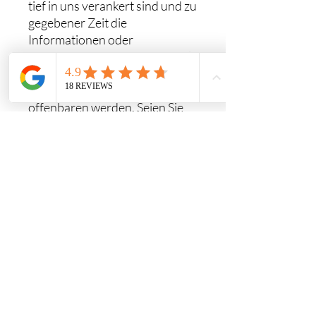
tief in uns verankert sind und zu
gegebener Zeit die
Informationen oder
Botschaften durch den Spiegel
anderer oder durch subtile
persönliche Wahrnehmungen
offenbaren werden. Seien Sie
aufmerksam, wie ein Kind, das
alles mit Staunen betrachtet.
Format
Video in mp4 format
Duration
44 Min
Language
French