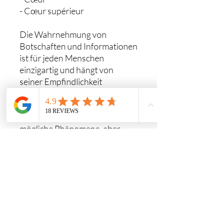
- Cœur supérieur
Die Wahrnehmung von
Botschaften und Informationen
ist für jeden Menschen
einzigartig und hängt von
seiner Empfindlichkeit
gegenüber subtilen Energien
ab. Intuitionen, Visionen und
körperliche Empfindungen sind
mögliche Phänomene, aber
nicht zwingend erforderlich.
Sicher ist, dass diese Lichtcodes
tief in uns verankert sind und zu
gegebener Zeit die
Informationen oder
Botschaften durch den Spiegel
anderer oder durch subtile