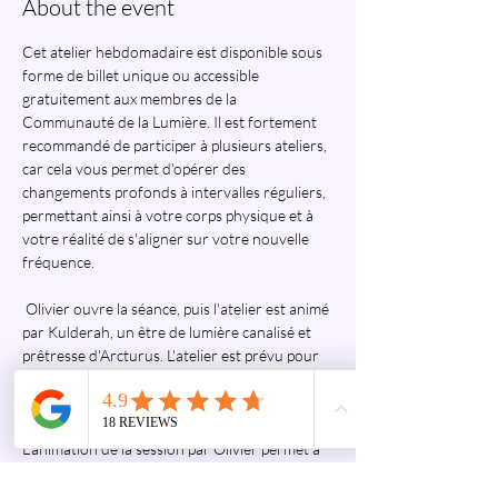
About the event
Cet atelier hebdomadaire est disponible sous 
forme de billet unique ou accessible 
gratuitement aux membres de la 
Communauté de la Lumière. Il est fortement 
recommandé de participer à plusieurs ateliers, 
car cela vous permet d'opérer des 
changements profonds à intervalles réguliers, 
permettant ainsi à votre corps physique et à 
votre réalité de s'aligner sur votre nouvelle 
fréquence.
 Olivier ouvre la séance, puis l'atelier est animé 
par Kulderah, un être de lumière canalisé et 
prêtresse d'Arcturus. L'atelier est prévu pour 
durer 60 minutes (30 minutes de transmission 
et 30 minutes de partage) et délivre des codes 
de lumière tout au long de la séance. 
L'animation de la session par Olivier permet à 
chaque participant inscrit d'accéder à de 
nouveaux domaines au sein de son univers 