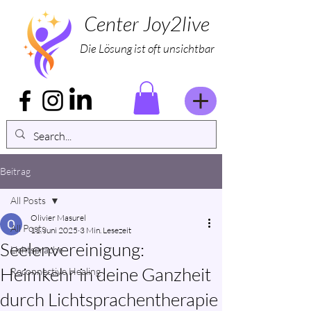
Center Joy2live
Die Lösung ist oft unsichtbar
Beitrag
All Posts
Olivier Masurel
All Posts
11. Juni 2025
3 Min. Lesezeit
Seelenvereinigung:
Lichtsprache
Heimkehr in deine Ganzheit
Reconnective Healing
durch Lichtsprachentherapie