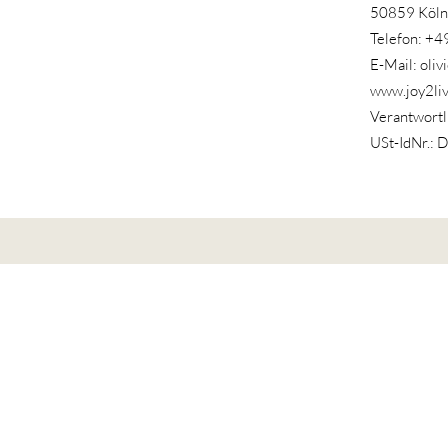
50859 Köln
Telefon: +
E-Mail: oli
www.joy2li
Verantwortli
USt-IdNr.: