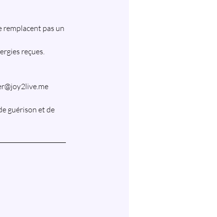
ne remplacent pas un
ergies reçues.
ier@joy2live.me
de guérison et de