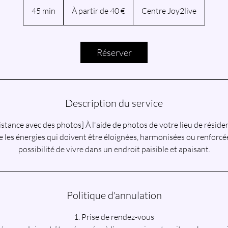
partir
45 min
4
À partir de 40 €
Centre Joy2live
de
40
5
euros
m
i
Réserver
n
Description du service
tance avec des photos] À l'aide de photos de votre lieu de résiden
e les énergies qui doivent être éloignées, harmonisées ou renforcée
possibilité de vivre dans un endroit paisible et apaisant.
Politique d'annulation
1. Prise de rendez-vous