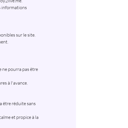
joy2live.me.
s informations
nibles sur le site.
ment.
 ne pourra pas être
res à l'avance.
a être réduite sans
calme et propice à la