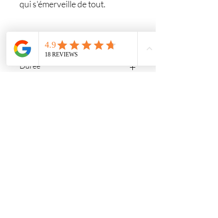
qui s'émerveille de tout.
Format
Video format mp4
Durée
62 min
Langue
Français
Commentaires (1)