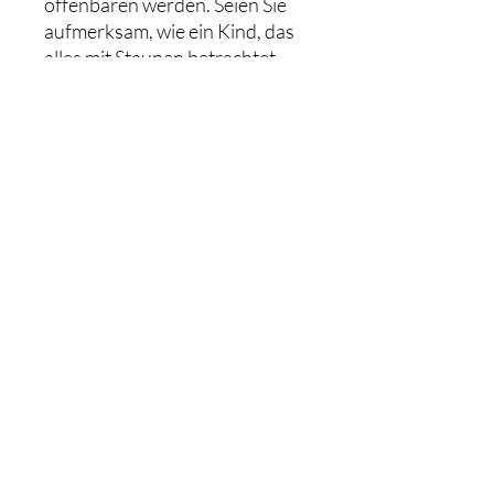
offenbaren werden. Seien Sie
aufmerksam, wie ein Kind, das
alles mit Staunen betrachtet.
Format
Video in mp4 format
Duration
57 Min
Language
French
Commentaires (1)