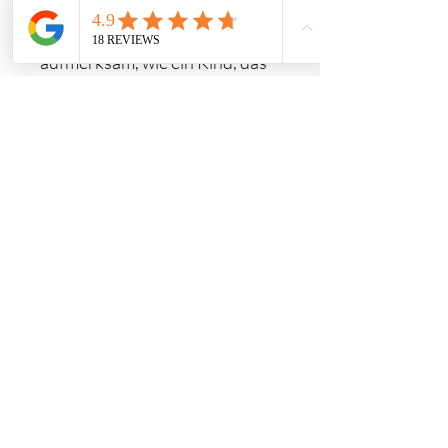
persönliche Wahrnehmungen
offenbaren werden. Seien Sie
aufmerksam, wie ein Kind, das
alles mit Staunen betrachtet.
Format
Video in mp4 format
Duration
41 Min
Language
French