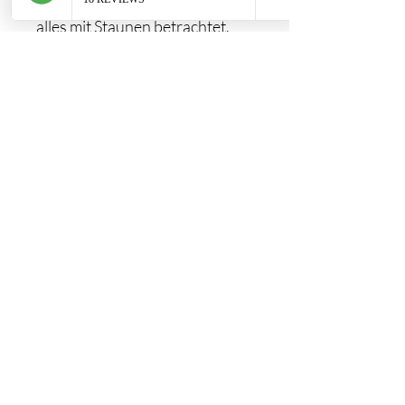
aufmerksam, wie ein Kind, das
alles mit Staunen betrachtet.
Format
Video in mp4 format
Duration
62 Min
Language
French
Commentaires (1)