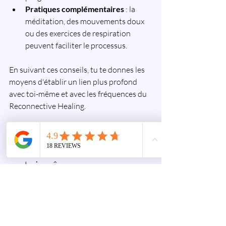
Pratiques complémentaires
 : la 
méditation, des mouvements doux 
ou des exercices de respiration 
peuvent faciliter le processus.
En suivant ces conseils, tu te donnes les 
moyens d'établir un lien plus profond 
avec toi-même et avec les fréquences du 
Reconnective Healing.
Un regard bienveillant sur 
l'investissement que tu fais 
en toi-même.
La décision d'investir dans le 
Reconnective Healing va bien au-delà 
d'une simple question financière. C'est 