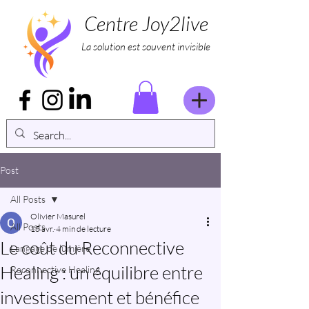
Centre Joy2live
La solution est souvent invisible
Post
All Posts
Olivier Masurel
All Posts
15 avr.
4 min de lecture
Le coût du Reconnective
Langage de lumière
Healing : un équilibre entre
Reconnective Healing
investissement et bénéfice