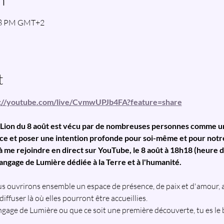
:18 PM GMT+2
t
s://youtube.com/live/CvmwUPJb4FA?feature=share
u Lion du 8 août est vécu par de nombreuses personnes comme u
ence et poser une intention profonde pour soi-même et pour not
e à me rejoindre en direct sur YouTube, le 8 août à 18h18 (heure d
angage de Lumière dédiée à la Terre et à l'humanité.
s ouvrirons ensemble un espace de présence, de paix et d'amour, a
ffuser là où elles pourront être accueillies.
ngage de Lumière ou que ce soit une première découverte, tu es le