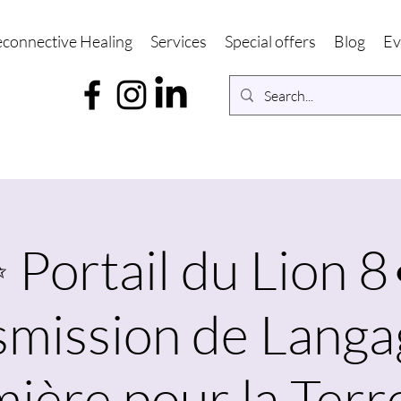
connective Healing
Services
Special offers
Blog
Ev
 Portail du Lion 8
smission de Langa
ière pour la Terr