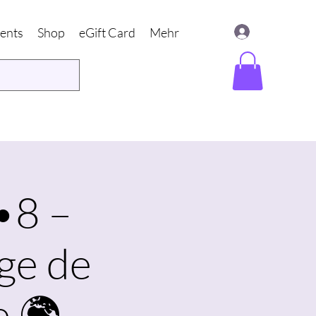
ents
Shop
eGift Card
Mehr
•8 –
ge de
e 🌍