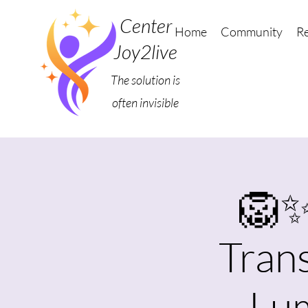
Center
Home
Community
Re
Joy2live
The solution is
often invisible
🦁✨
Tran
Lum