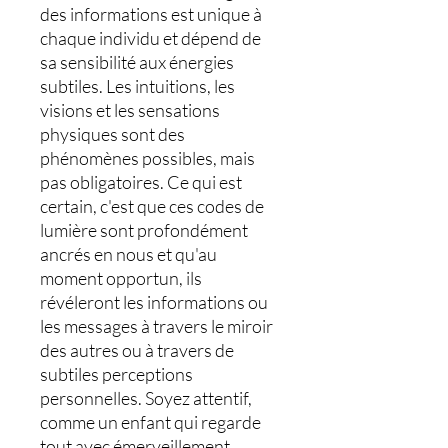
des informations est unique à
chaque individu et dépend de
sa sensibilité aux énergies
subtiles. Les intuitions, les
visions et les sensations
physiques sont des
phénomènes possibles, mais
pas obligatoires. Ce qui est
certain, c'est que ces codes de
lumière sont profondément
ancrés en nous et qu'au
moment opportun, ils
révéleront les informations ou
les messages à travers le miroir
des autres ou à travers de
subtiles perceptions
personnelles. Soyez attentif,
comme un enfant qui regarde
tout avec émerveillement.