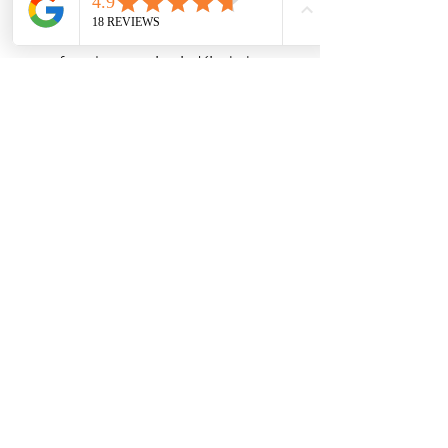
persönliche Wahrnehmungen
offenbaren werden. Seien Sie
aufmerksam, wie ein Kind, das
alles mit Staunen betrachtet.
Format
Video in mp4 format
Duration
68 Min
Language
French